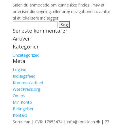
Siden du anmodede om kunne ikke findes. Prøv at
præciser din søgning, eller brug navigationen ovenfor
til at lokalisere indlægget.
Søg
Seneste kommentarer
efter:
Arkiver
Kategorier
Uncategorized
Meta
Log ind
Indlægsfeed
Kommentarfeed
WordPress.org
Om os
Min Konto
Betingelser
Kontakt
Soniclean | CVR: 17653474 | info@soniclean.dk | 77