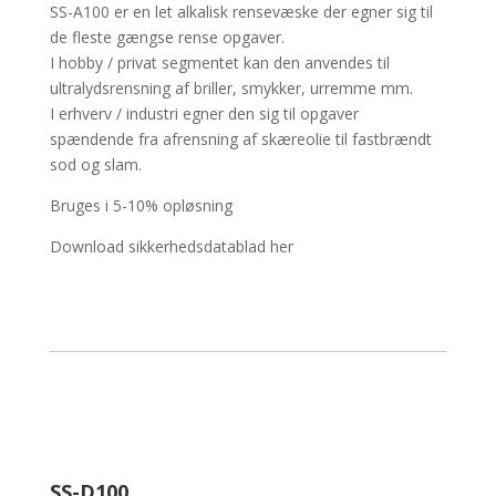
SS-A100 er en let alkalisk rensevæske der egner sig til
de fleste gængse rense opgaver.
I hobby / privat segmentet kan den anvendes til
ultralydsrensning af briller, smykker, urremme mm.
I erhverv / industri egner den sig til opgaver
spændende fra afrensning af skæreolie til fastbrændt
sod og slam.
Bruges i 5-10% opløsning
Download sikkerhedsdatablad her
SS-D100