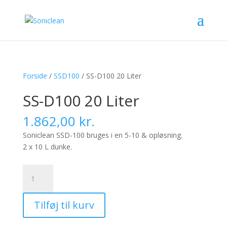
Forside
/
SSD100
/ SS-D100 20 Liter
SS-D100 20 Liter
1.862,00
kr.
Soniclean SSD-100 bruges i en 5-10 & opløsning.
2 x 10 L dunke.
SS-
D100
20
Tilføj til kurv
Liter
antal